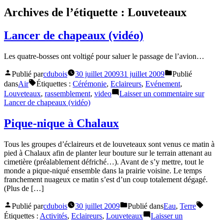
Archives de l’étiquette :
Louveteaux
Lancer de chapeaux (vidéo)
Les quatre-bosses ont voltigé pour saluer le passage de l’avion…
Publié par
cdubois
30 juillet 2009
31 juillet 2009
Publié
dans
Air
Étiquettes :
Cérémonie
,
Eclaireurs
,
Evénement
,
Louveteaux
,
rassemblement
,
video
Laisser un commentaire
sur
Lancer de chapeaux (vidéo)
Pique-nique à Chalaux
Tous les groupes d’éclaireurs et de louveteaux sont venus ce matin à
pied à Chalaux afin de planter leur bouture sur le terrain attenant au
cimetière (préalablement défriché…). Avant de s’y mettre, tout le
monde a pique-niqué ensemble dans la prairie voisine. Le temps
franchement nuageux ce matin s’est d’un coup totalement dégagé.
(Plus de […]
Publié par
cdubois
30 juillet 2009
Publié dans
Eau
,
Terre
Étiquettes :
Activités
,
Eclaireurs
,
Louveteaux
Laisser un